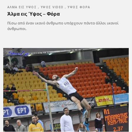
ΆΛΜΑ ΕΙΣ ΎΨΟΣ , ΥΨΟΣ VIDEO , ΎΨΟΣ ΦΌΡΑ
Άλμα εις Ύψος – Φόρα
Πίσω από έναν ικανό άνθρωπο υπάρχουν πάντα άλλοι ικανοί
άνθρωποι.