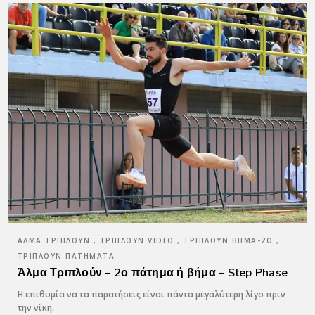
ΆΛΜΑ ΤΡΙΠΛΟΎΝ , ΤΡΙΠΛΟΎΝ VIDEO , ΤΡΙΠΛΟΎΝ ΒΉΜΑ-2Ο ,
ΤΡΙΠΛΟΎΝ ΠΑΤΉΜΑΤΑ
Άλμα Τριπλούν – 2ο πάτημα ή βήμα – Step Phase
Η επιθυμία να τα παρατήσεις είναι πάντα μεγαλύτερη λίγο πριν
την νίκη.